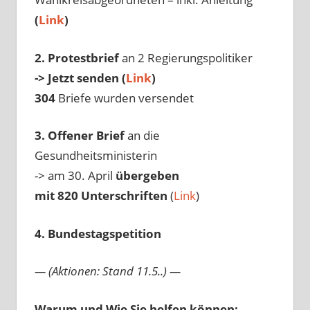
(
Link
)
2. Protestbrief
an 2 Regierungspolitiker
-> Jetzt senden (
Link
)
304
Briefe wurden versendet
3. Offener Brief
an die
Gesundheitsministerin
-> am 30. April
übergeben
mit 820 Unterschriften
(
Link
)
4. Bundestagspetition
— (Aktionen: Stand 11.5..) —
Warum und Wie Sie helfen können: