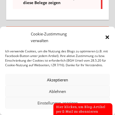
IHRE NEUESTEN KOMMENTARE
Cookie-Zustimmung
verwalten
(Bitte an die Kommentarregeln denken,
Ich verwende Cookies, um die Nutzung des Blogs zu optimieren (z.B. mit
Danke)
Facebook-Button unter jedem Artikel). Ihre aktive Zustimmung zu bzw.
Einschränkung der Cookies ist erforderlich (BGH Urteil vom 28.5.20 für
Cookie-Nutzung auf Webseiten, I ZR 7/16). Danke für Ihr Verständnis.
Akzeptieren
Ablehnen
Wolfgang Conrad Eisenhut
zu
Bundestag
beschließt GKV-Aus der Homöopathie:
Einstellungen anzeigen
Hier klicken, um Blog-Artikel
Die Ausgrenzung wird zum Gesetz
per E-Mail zu abonnieren