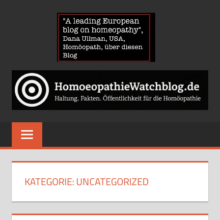
Zum
HOMOE
Inhalt
springen
News
über
Homöopathie
und
ein
Auge
auf
die
Globuli-
KATEGORIE:
UNCATEGORIZED
Gegner