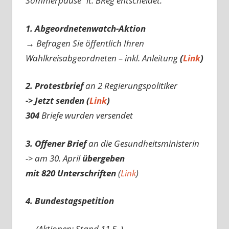
Sommerpause“ lt. BReg entscheidet.
1. Abgeordnetenwatch-Aktion
→ Befragen Sie öffentlich Ihren
Wahlkreisabgeordneten – inkl. Anleitung
(
Link
)
2. Protestbrief
an 2 Regierungspolitiker
-> Jetzt senden (
Link
)
304
Briefe wurden versendet
3. Offener Brief
an die Gesundheitsministerin
-> am 30. April
übergeben
mit 820 Unterschriften
(
Link
)
4. Bundestagspetition
— (Aktionen: Stand 11.5..) —