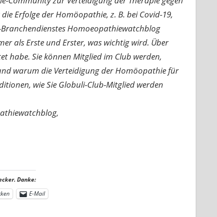
ie-Community zur Verteidigung der Therapie gegen
e Erfolge der Homöopathie, z. B. bei Covid-19,
nline-Branchendienstes Homoeopathiewatchblog
mer als Erste und Erster, was wichtig wird. Über
rtet habe. Sie können Mitglied im Club werden,
n und warum die Verteidigung der Homöopathie für
nditionen, wie Sie Globuli-Club-Mitglied werden
pathiewatchblog,
ecker. Danke:
cken
E-Mail