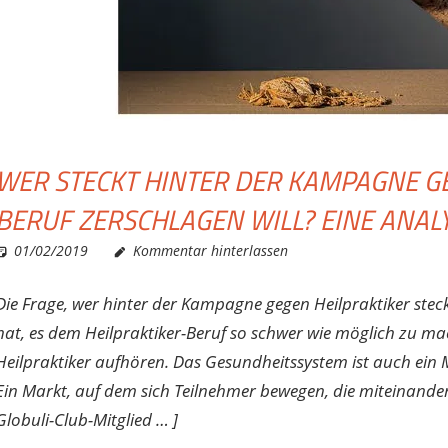
WER STECKT HINTER DER KAMPAGNE GE
BERUF ZERSCHLAGEN WILL? EINE ANAL
01/02/2019
Christian J. Becker
Allgemein
Kommentar hinterlassen
Die Frage, wer hinter der Kampagne gegen Heilpraktiker steck
hat, es dem Heilpraktiker-Beruf so schwer wie möglich zu 
Heilpraktiker aufhören. Das Gesundheitssystem ist auch ein M
Ein Markt, auf dem sich Teilnehmer bewegen, die miteinander 
Globuli-Club-Mitglied … ]