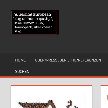
Zum
Inhalt
HOMOEOPA
News
springen
über
Homöopathie
und
ein
Auge
auf
die
HOME
ÜBER/PRESSEBERICHTE/REFERENZEN
Globuli-
Gegner
SUCHEN