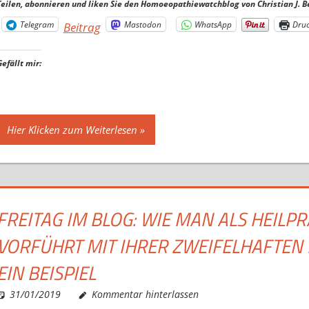
Teilen, abonnieren und liken Sie den Homoeopathiewatchblog von Christian J. B
Telegram
Mastodon
WhatsApp
Dru
Beitrag
Gefällt mir:
Hier Klicken zum Weiterlesen
FREITAG IM BLOG: WIE MAN ALS HEILP
VORFÜHRT MIT IHRER ZWEIFELHAFTEN
EIN BEISPIEL
31/01/2019
Christian J. Becker
Allgemein
Kommentar hinterlassen