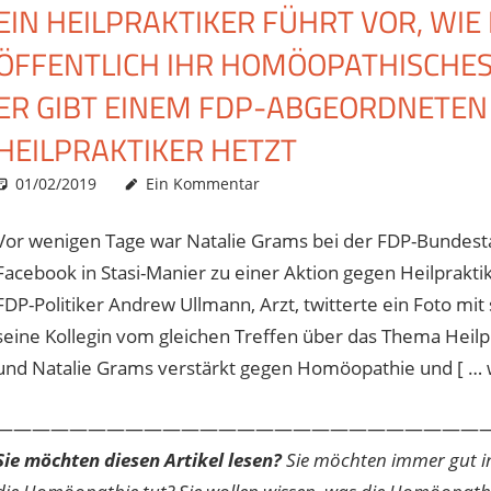
EIN HEILPRAKTIKER FÜHRT VOR, WI
ÖFFENTLICH IHR HOMÖOPATHISCHES
ER GIBT EINEM FDP-ABGEORDNETEN
HEILPRAKTIKER HETZT
01/02/2019
Christian J. Becker
Allgemein
Ein Kommentar
Vor wenigen Tage war Natalie Grams bei der FDP-Bundesta
Facebook in Stasi-Manier zu einer Aktion gegen Heilprakti
FDP-Politiker Andrew Ullmann, Arzt, twitterte ein Foto m
seine Kollegin vom gleichen Treffen über das Thema Hei
und Natalie Grams verstärkt gegen Homöopathie und [ … wei
———————————————————————————
Sie möchten diesen Artikel lesen?
Sie möchten immer gut inf