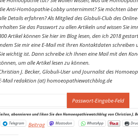
die Homöopathie tut? Sie wollen wissen, was die Homöopath
die Anti-Homöopathie-Lobby unternimmt? Sie möchten über di
alle Details erfahren? Als Mitglied des Globuli-Club des O
erhalten Sie das Passwort zu allen Artikeln und wissen Sie im
800 Artikel können Sie hier im Blog lesen, den ich 2018 gesta
indem Sie mir eine E-Mail mit Ihren Kontaktdaten schreibe
Sie wichtig ist. Dann schreibe ich Ihnen eine Mail mit den Ko
können, um alle Artikel lesen zu können.
Christian J. Becker, Globuli-User und Journalist des Homoeo
E-Mail redaktion (at) homoeopathiewatchblog.de
Teilen, abonnieren und liken Sie den Homoeopathiewatchblog von Christian J. B
Telegram
Mastodon
WhatsApp
Dru
Beitrag