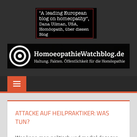
Zum
HOMOE
Inhalt
springen
News
über
Homöopathie
und
ein
Auge
auf
die
Globuli-
ATTACKE AUF HEILPRAKTIKER: WAS
Gegner
TUN?