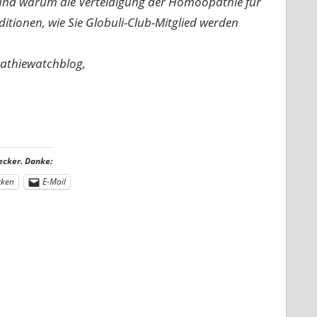
n und warum die Verteidigung der Homöopathie für
nditionen, wie Sie Globuli-Club-Mitglied werden
pathiewatchblog,
ecker. Danke:
cken
E-Mail