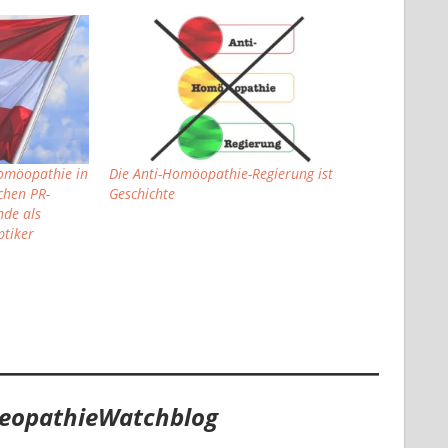
omöopathie in
Die Anti-Homöopathie-Regierung ist
schen PR-
Geschichte
nde als
ptiker
eopathieWatchblog