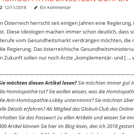
12/11/2018
Christian J. Becker
Allgemein
Ein Kommentar
In Österreich herrscht seit einigen Jahren eine Regierung
ist. Diese Ideologen machen immer schon deutlich, dass
Berufe vom Gesundheitsmarkt verdrängen möchten, die ni
die Regierung. Das österreichische Gesundheitsministeriu
In Zukunft sollen nur noch Ärzte „komplementär- und [ … we
———————————————————————————
Sie möchten diesen Artikel lesen?
Sie möchten immer gut inf
die Homöopathie tut? Sie wollen wissen, was die Homöopath
die Anti-Homöopathie-Lobby unternimmt? Sie möchten über di
alle Details erfahren? Als Mitglied des Globuli-Club des O
erhalten Sie das Passwort zu allen Artikeln und wissen Sie im
800 Artikel können Sie hier im Blog lesen, den ich 2018 gesta