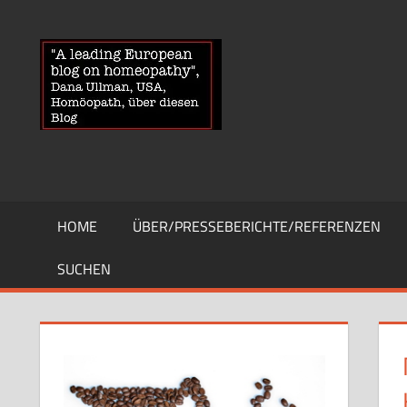
Zum
Inhalt
HOMOEOPA
News
springen
über
Homöopathie
und
ein
Auge
auf
die
HOME
ÜBER/PRESSEBERICHTE/REFERENZEN
Globuli-
Gegner
SUCHEN