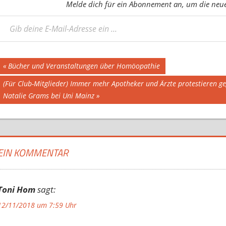
Melde dich für ein Abonnement an, um die neues
eine E-Mail-Adresse ein ...
Beitragsnavigation
Vorheriger
Bücher und Veranstaltungen über Homöopathie
Beitrag:
Nächster
(Für Club-Mitglieder) Immer mehr Apotheker und Ärzte protestieren g
Beitrag:
Natalie Grams bei Uni Mainz
EIN KOMMENTAR
Toni Hom
sagt:
12/11/2018 um 7:59 Uhr