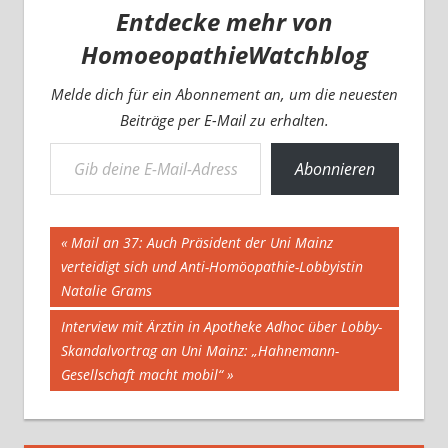
Entdecke mehr von
HomoeopathieWatchblog
Melde dich für ein Abonnement an, um die neuesten
Beiträge per E-Mail zu erhalten.
Gib deine E-Mail-Adresse ein ...
Abonnieren
Beitragsnavigation
Vorheriger
Mail an 37: Auch Präsident der Uni Mainz
Beitrag:
verteidigt sich und Anti-Homöopathie-Lobbyistin
Natalie Grams
Nächster
Interview mit Ärztin in Apotheke Adhoc über Lobby-
Beitrag:
Skandalvortrag an Uni Mainz: „Hahnemann-
Gesellschaft macht mobil“