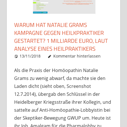
WARUM HAT NATALIE GRAMS
KAMPAGNE GEGEN HEILKPRAKTIKER
GESTARTET? 1 MILLIARDE EURO, LAUT
ANALYSE EINES HEILPRAKTIKERS
13/11/2018
Christian J. Becker
Allgemein
Kommentar hinterlassen
Als die Praxis der Homöopathin Natalie
Grams zu wenig abwarf, da machte sie den
Laden dicht (sieht oben, Screenshot
12.7.2014), übergab den Schlüssel in der
Heidelberger Kriegsstraße ihrer Kollegin, und
sattelte auf Anti-Homöopathie-Lobbyistin bei
der Skeptiker-Bewegung GWUP um. Heute ist
ihr Job, Amalgam für die Pharmalobby zu