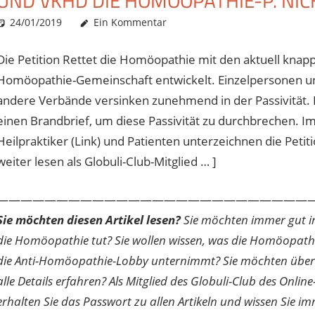
UND VKHD DIE HOMÖOPATHIE-P. NI
24/01/2019
Christian J. Becker
Allgemein
Ein Kommentar
Die Petition Rettet die Homöopathie mit den aktuell knapp 
Homöopathie-Gemeinschaft entwickelt. Einzelpersonen u
andere Verbände versinken zunehmend in der Passivität. 
einen Brandbrief, um diese Passivität zu durchbrechen. I
Heilpraktiker (Link) und Patienten unterzeichnen die Petit
weiter lesen als Globuli-Club-Mitglied … ]
———————————————————————————
Sie möchten diesen Artikel lesen?
Sie möchten immer gut inf
die Homöopathie tut? Sie wollen wissen, was die Homöopath
die Anti-Homöopathie-Lobby unternimmt? Sie möchten über di
alle Details erfahren? Als Mitglied des Globuli-Club des O
erhalten Sie das Passwort zu allen Artikeln und wissen Sie im