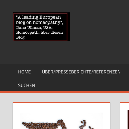
Zum
Inhalt
HOMOEOPA
News
springen
über
Homöopathie
und
ein
Auge
auf
die
HOME
ÜBER/PRESSEBERICHTE/REFERENZEN
Globuli-
Gegner
SUCHEN