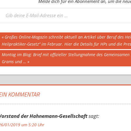
Melde dich für ein Abonnement an, um die neues
eine E-Mail-Adresse ein ...
Beitragsnavigation
Vorheriger
Großes Online-Magazin schreibt aktuell an Artikel über Beruf des Hei
Beitrag:
Heilpraktiker-Gesetz“ im Februar. Hier die Details für HPs und die Pr
Nächster
Montag im Blog: Brief mit offizieller Stellungnahme des Gemeinsamen
Beitrag:
Grams und …
EIN KOMMENTAR
Vorstand der Hahnemann-Gesellschaft
sagt:
26/01/2019 um 5:20 Uhr