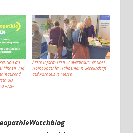
etition an
Ärzte informieren Endverbraucher über
ker*innen und
Homöopathie: Hahnemann-Gesellschaft
Zehntausend
auf Paracelsus-Messe
Erstmals
d Arzt-
eopathieWatchblog