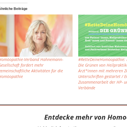
Ähnliche Beiträge
Homöopathie-Verband Hahnemann-
#RetteDeineHomöopathie: P
Gesellschaft fordert mehr
Die Grünen von Heilprakti
gemeinschaftliche Aktivitäten für die
Ärzt*innen mit mehreren 
Homöopathie
Unterschriften gestartet / 
Zusammenarbeit der HP- un
Verbände
Entdecke mehr von Homo