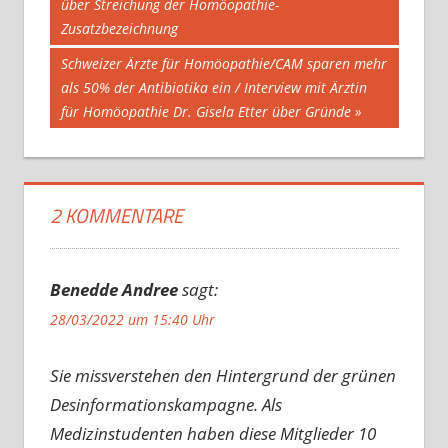
Beitrag:
über Streichung der Homöopathie-
Zusatzbezeichnung
Nächster
Schweizer Ärzte für Homöopathie/CAM sparen mehr
Beitrag:
als 50% der Antibiotika ein / Interview mit Ärztin
für Homöopathie Dr. Gisela Etter über Gründe
2 KOMMENTARE
Benedde Andree
sagt:
28/03/2022 um 15:40 Uhr
Sie missverstehen den Hintergrund der grünen
Desinformationskampagne. Als
Medizinstudenten haben diese Mitglieder 10