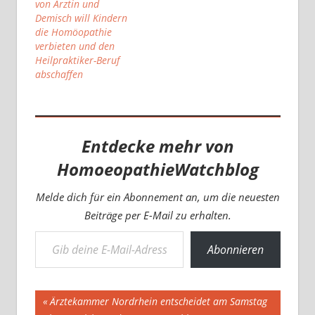
von Ärztin und
Demisch will Kindern
die Homöopathie
verbieten und den
Heilpraktiker-Beruf
abschaffen
Entdecke mehr von
HomoeopathieWatchblog
Melde dich für ein Abonnement an, um die neuesten
Beiträge per E-Mail zu erhalten.
Gib deine E-Mail-Adresse ein ...
Abonnieren
Beitragsnavigation
Vorheriger
Ärztekammer Nordrhein entscheidet am Samstag