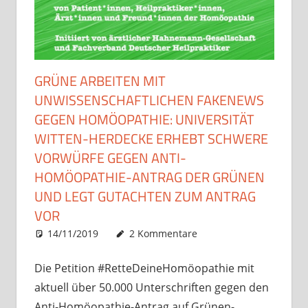
GRÜNE ARBEITEN MIT
UNWISSENSCHAFTLICHEN FAKENEWS
GEGEN HOMÖOPATHIE: UNIVERSITÄT
WITTEN-HERDECKE ERHEBT SCHWERE
VORWÜRFE GEGEN ANTI-
HOMÖOPATHIE-ANTRAG DER GRÜNEN
UND LEGT GUTACHTEN ZUM ANTRAG
VOR
14/11/2019
Christian J. Becker
Allgemein
2 Kommentare
Die Petition #RetteDeineHomöopathie mit
aktuell über 50.000 Unterschriften gegen den
Anti-Homöopathie-Antrag auf Grünen-