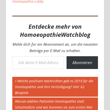
Homöopathie-Lobby
Entdecke mehr von
HomoeopathieWatchblog
Melde dich für ein Abonnement an, um die neuesten
Beiträge per E-Mail zu erhalten.
Gib deine E-Mail-Adresse ein ...
Abonnieren
Beitragsnavigation
Vorheriger
Welche positiven Nachrichten gab es 2019 für die
Beitrag:
Homöopathie und ihre Verteidigung? Hier 62
Beispiele
Nächster
Warum wählen Patienten Homöopathie statt
Beitrag:
Schulmedizin und wie kommen sie zum ersten Mal