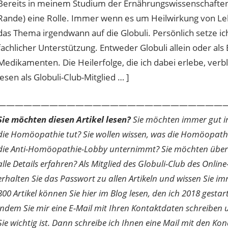
Bereits in meinem Studium der Ernährungswissenschafte
Rande) eine Rolle. Immer wenn es um Heilwirkung von Le
das Thema irgendwann auf die Globuli. Persönlich setze ic
fachlicher Unterstützung. Entweder Globuli allein oder als
Medikamenten. Die Heilerfolge, die ich dabei erlebe, verb
lesen als Globuli-Club-Mitglied … ]
———————————————————————————
Sie möchten diesen Artikel lesen?
Sie möchten immer gut inf
die Homöopathie tut? Sie wollen wissen, was die Homöopath
die Anti-Homöopathie-Lobby unternimmt? Sie möchten über di
alle Details erfahren? Als Mitglied des Globuli-Club des O
erhalten Sie das Passwort zu allen Artikeln und wissen Sie im
800 Artikel können Sie hier im Blog lesen, den ich 2018 gesta
indem Sie mir eine E-Mail mit Ihren Kontaktdaten schreibe
Sie wichtig ist. Dann schreibe ich Ihnen eine Mail mit den Ko