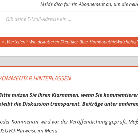
Melde dich für ein Abonnement an, um die neues
eine E-Mail-Adresse ein ...
Beitragsnavigation
Vorheriger
„Vierteilen“: Wie diskutieren Skeptiker über HomöopathieWatchblog
Beitrag:
KOMMENTAR HINTERLASSEN
Bitte nutzen Sie Ihren Klarnamen, wenn Sie kommentieren
bleibt die Diskussion transparent. Beiträge unter anderen
Jeder Kommentar wird vor der Veröffentlichung geprüft. Ma
DSGVO-Hinweise im Menü.