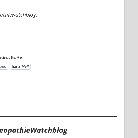
pathiewatchblog,
ecker. Danke:
cken
E-Mail
eopathieWatchblog