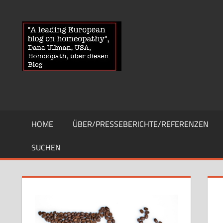
Zum
Inhalt
HOMOEOPA
News
springen
über
Homöopathie
und
ein
Auge
auf
die
HOME
ÜBER/PRESSEBERICHTE/REFERENZEN
Globuli-
Gegner
SUCHEN