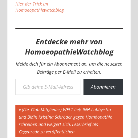
Hier der Trick im
Homoeopathiewatchblog
Entdecke mehr von
HomoeopathieWatchblog
Melde dich für ein Abonnement an, um die neuesten
Beiträge per E-Mail zu erhalten.
Gib deine E-Mail-Adresse ein ...
Abonnieren
Beitragsnavigation
Vorheriger
(Für Club-Mitglieder) WELT ließ INH-Lobbyistin
Beitrag:
und BMin Kristina Schröder gegen Homöopathie
schreiben und weigert sich, Leserbrief als
Gegenrede zu veröffentlichen