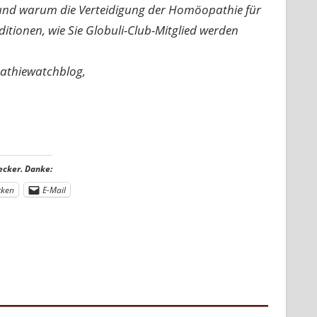
n und warum die Verteidigung der Homöopathie für
nditionen, wie Sie Globuli-Club-Mitglied werden
pathiewatchblog,
ecker. Danke:
cken
E-Mail