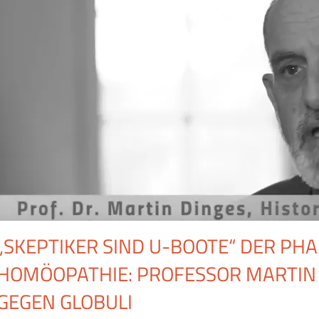
„SKEPTIKER SIND U-BOOTE“ DER PH
HOMÖOPATHIE: PROFESSOR MARTIN 
GEGEN GLOBULI