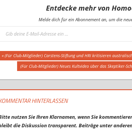
Entdecke mehr von Homo
Melde dich für ein Abonnement an, um die neues
eine E-Mail-Adresse ein ...
Beitragsnavigation
Vorheriger
(Für Club-Mitglieder) Carstens-Stiftung und HRI kritisieren austral
Beitrag:
Nächster
(Für Club-Mitglieder) Neues Kultvideo über das Skeptiker-S
Beitrag:
KOMMENTAR HINTERLASSEN
Bitte nutzen Sie Ihren Klarnamen, wenn Sie kommentieren
bleibt die Diskussion transparent. Beiträge unter anderen