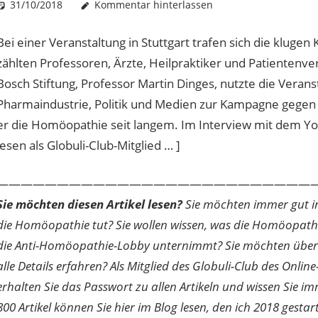
31/10/2018
Christian J. Becker
Allgemein
Kommentar hinterlassen
Bei einer Veranstaltung in Stuttgart trafen sich die klu
zählten Professoren, Ärzte, Heilpraktiker und Patientenve
Bosch Stiftung, Professor Martin Dinges, nutzte die Vera
Pharmaindustrie, Politik und Medien zur Kampagne gegen
er die Homöopathie seit langem. Im Interview mit dem Yo
lesen als Globuli-Club-Mitglied … ]
———————————————————————————
Sie möchten diesen Artikel lesen?
Sie möchten immer gut inf
die Homöopathie tut? Sie wollen wissen, was die Homöopath
die Anti-Homöopathie-Lobby unternimmt? Sie möchten über di
alle Details erfahren? Als Mitglied des Globuli-Club des O
erhalten Sie das Passwort zu allen Artikeln und wissen Sie im
800 Artikel können Sie hier im Blog lesen, den ich 2018 gesta