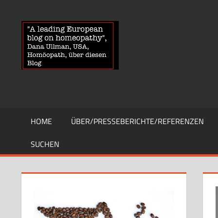
Zum
Inhalt
HOMOEOPA
News
springen
über
Homöopathie
und
ein
Auge
auf
die
HOME
ÜBER/PRESSEBERICHTE/REFERENZEN
Globuli-
Gegner
SUCHEN