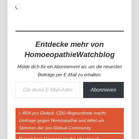
Wird
geladen …
Entdecke mehr von
HomoeopathieWatchblog
Melde dich für ein Abonnement an, um die neuesten
Beiträge per E-Mail zu erhalten.
Gib deine E-Mail-Adresse ein ...
Abonnieren
Beitragsnavigation
Vorheriger
46% pro Globuli: CDU-Abgeordnete macht
Beitrag:
Umfrage gegen Homöopathie und bittet um
Stimmen der pro-Globuli-Community
Nächster
Report from Germany on the situation of