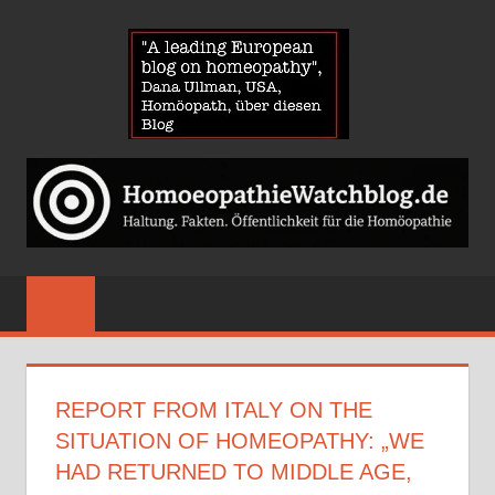
Zum
HOMOE
Inhalt
springen
News
über
Homöopathie
und
ein
Auge
auf
die
Globuli-
REPORT FROM ITALY ON THE
Gegner
SITUATION OF HOMEOPATHY: „WE
HAD RETURNED TO MIDDLE AGE,