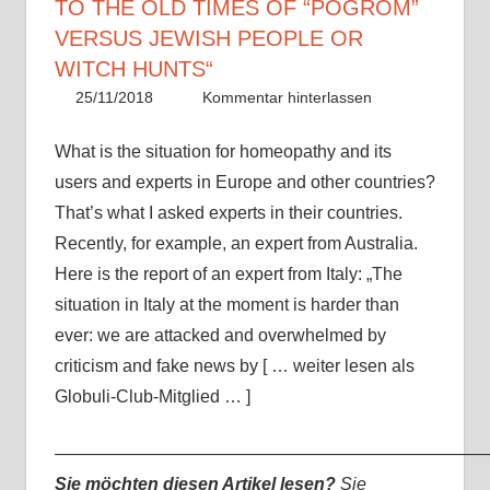
TO THE OLD TIMES OF “POGROM”
VERSUS JEWISH PEOPLE OR
WITCH HUNTS“
25/11/2018
Christian J. Becker
Allgemein
Kommentar hinterlassen
What is the situation for homeopathy and its
users and experts in Europe and other countries?
That’s what I asked experts in their countries.
Recently, for example, an expert from Australia.
Here is the report of an expert from Italy: „The
situation in Italy at the moment is harder than
ever: we are attacked and overwhelmed by
criticism and fake news by [ … weiter lesen als
Globuli-Club-Mitglied … ]
—————————————————————————
Sie möchten diesen Artikel lesen?
Sie