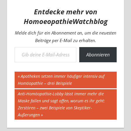
Entdecke mehr von
HomoeopathieWatchblog
Melde dich für ein Abonnement an, um die neuesten
Beiträge per E-Mail zu erhalten.
Gib deine E-Mail-Adresse ein ...
Abonnieren
Beitragsnavigation
Vorheriger
Apotheken setzen immer häufiger intensiv auf
Beitrag:
Homöopathie – drei Beispiele
Nächster
Anti-Homöopathie-Lobby lässt immer mehr die
Beitrag:
Maske fallen und sagt offen, worum es ihr geht:
Zerstören – zwei Beispiele von Skeptiker-
Äußerungen