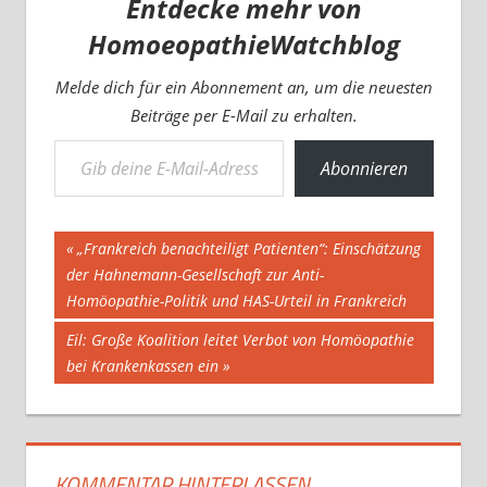
Entdecke mehr von
HomoeopathieWatchblog
Melde dich für ein Abonnement an, um die neuesten
Beiträge per E-Mail zu erhalten.
Gib deine E-Mail-Adresse ein ...
Abonnieren
Beitragsnavigation
Vorheriger
„Frankreich benachteiligt Patienten“: Einschätzung
Beitrag:
der Hahnemann-Gesellschaft zur Anti-
Homöopathie-Politik und HAS-Urteil in Frankreich
Nächster
Eil: Große Koalition leitet Verbot von Homöopathie
Beitrag:
bei Krankenkassen ein
KOMMENTAR HINTERLASSEN