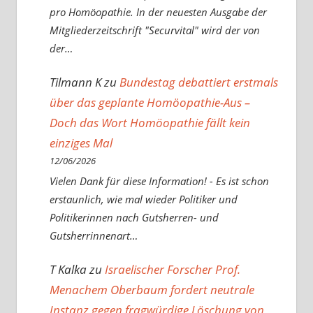
pro Homöopathie. In der neuesten Ausgabe der
Mitgliederzeitschrift "Securvital" wird der von
der…
Tilmann K
zu
Bundestag debattiert erstmals
über das geplante Homöopathie-Aus –
Doch das Wort Homöopathie fällt kein
einziges Mal
12/06/2026
Vielen Dank für diese Information! - Es ist schon
erstaunlich, wie mal wieder Politiker und
Politikerinnen nach Gutsherren- und
Gutsherrinnenart…
T Kalka
zu
Israelischer Forscher Prof.
Menachem Oberbaum fordert neutrale
Instanz gegen fragwürdige Löschung von