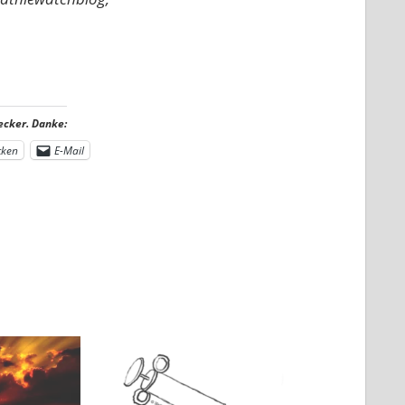
ecker. Danke:
cken
E-Mail