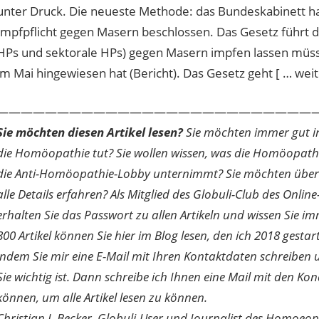
unter Druck. Die neueste Methode: das Bundeskabinett ha
Impfpflicht gegen Masern beschlossen. Das Gesetz führt daz
HPs und sektorale HPs) gegen Masern impfen lassen müss
im Mai hingewiesen hat (Bericht). Das Gesetz geht [ … weite
———————————————————————————
Sie möchten diesen Artikel lesen?
Sie möchten immer gut inf
die Homöopathie tut? Sie wollen wissen, was die Homöopath
die Anti-Homöopathie-Lobby unternimmt? Sie möchten über di
alle Details erfahren? Als Mitglied des Globuli-Club des O
erhalten Sie das Passwort zu allen Artikeln und wissen Sie im
800 Artikel können Sie hier im Blog lesen, den ich 2018 gesta
indem Sie mir eine E-Mail mit Ihren Kontaktdaten schreibe
Sie wichtig ist. Dann schreibe ich Ihnen eine Mail mit den Ko
können, um alle Artikel lesen zu können.
Christian J. Becker, Globuli-User und Journalist des Homoeo