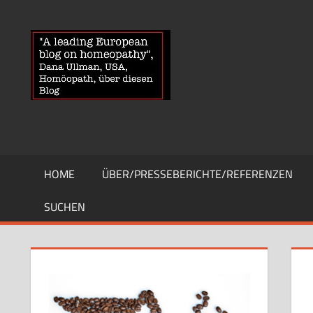
Zum
Inhalt
HOMOEOPA
News
springen
über
Homöopathie
und
ein
Auge
auf
die
HOME
ÜBER/PRESSEBERICHTE/REFERENZEN
Globuli-
Gegner
SUCHEN