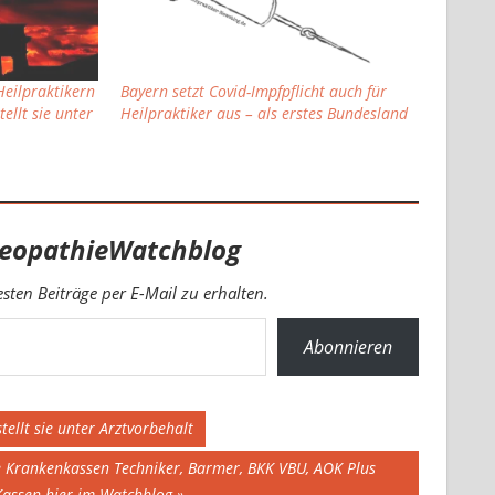
eilpraktikern
Bayern setzt Covid-Impfpflicht auch für
ellt sie unter
Heilpraktiker aus – als erstes Bundesland
eopathieWatchblog
ten Beiträge per E-Mail zu erhalten.
Abonnieren
ellt sie unter Arztvorbehalt
e Krankenkassen Techniker, Barmer, BKK VBU, AOK Plus
 Kassen hier im Watchblog