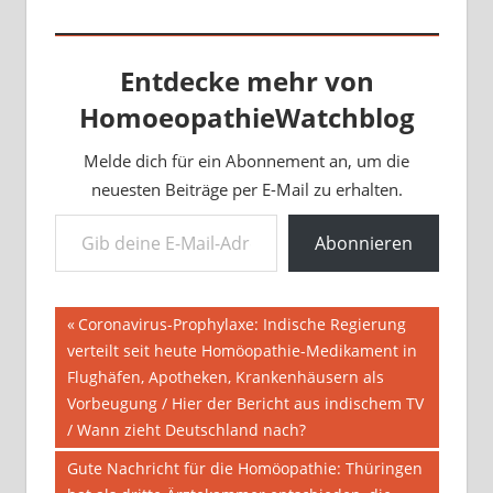
Entdecke mehr von
HomoeopathieWatchblog
Melde dich für ein Abonnement an, um die
neuesten Beiträge per E-Mail zu erhalten.
Gib deine E-Mail-Adresse ein ...
Abonnieren
Beitragsnavigation
Vorheriger
Coronavirus-Prophylaxe: Indische Regierung
Beitrag:
verteilt seit heute Homöopathie-Medikament in
Flughäfen, Apotheken, Krankenhäusern als
Vorbeugung / Hier der Bericht aus indischem TV
/ Wann zieht Deutschland nach?
Nächster
Gute Nachricht für die Homöopathie: Thüringen