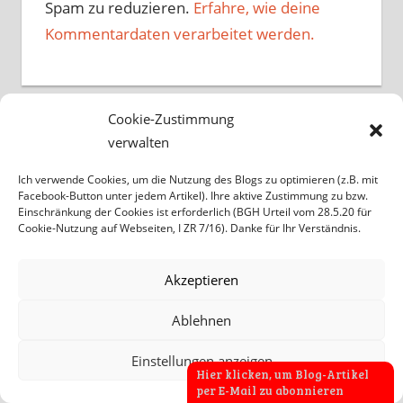
Spam zu reduzieren.
Erfahre, wie deine
Kommentardaten verarbeitet werden.
Cookie-Zustimmung
verwalten
Ich verwende Cookies, um die Nutzung des Blogs zu optimieren (z.B. mit
Facebook-Button unter jedem Artikel). Ihre aktive Zustimmung zu bzw.
Einschränkung der Cookies ist erforderlich (BGH Urteil vom 28.5.20 für
Cookie-Nutzung auf Webseiten, I ZR 7/16). Danke für Ihr Verständnis.
Akzeptieren
Ablehnen
Einstellungen anzeigen
Hier klicken, um Blog-Artikel
per E-Mail zu abonnieren
WARUM ICH UM IHRE KAFFEESPENDE