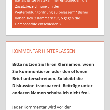
Beitrag:
hat als dritte Ärztekammer entschieden, die
Zusatzbezeichnung „in der
Weiterbildungordnung zu belassen“ / Bisher
haben sich 3 Kammern für, 6 gegen die
Homöopathie entschieden
KOMMENTAR HINTERLASSEN
Bitte nutzen Sie Ihren Klarnamen, wenn
Sie kommentieren oder den offenen
Brief unterschreiben. So bleibt die
Diskussion transparent. Beiträge unter
anderen Namen schalte ich nicht frei.
Jeder Kommentar wird vor der