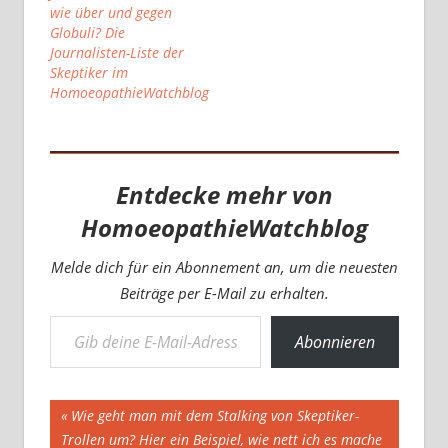
auch, wie dieser
wie über und gegen
Artikel über
Globuli? Die
Homöopathie zeigt.
Journalisten-Liste der
Das mag manchen
Skeptiker im
Leser ernüchtern. Aber
HomoeopathieWatchblog
ich blogge nicht, um…
Entdecke mehr von
HomoeopathieWatchblog
Melde dich für ein Abonnement an, um die neuesten
Beiträge per E-Mail zu erhalten.
Gib deine E-Mail-Adresse ein ...
Abonnieren
Beitragsnavigation
Vorheriger
Wie geht man mit dem Stalking von Skeptiker-
Beitrag:
Trollen um? Hier ein Beispiel, wie nett ich es mache