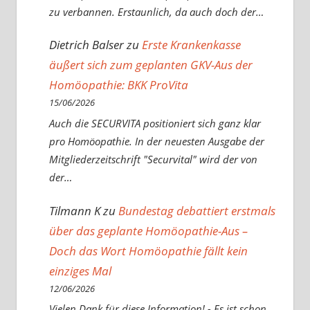
zu verbannen. Erstaunlich, da auch doch der…
Dietrich Balser
zu
Erste Krankenkasse
äußert sich zum geplanten GKV-Aus der
Homöopathie: BKK ProVita
15/06/2026
Auch die SECURVITA positioniert sich ganz klar
pro Homöopathie. In der neuesten Ausgabe der
Mitgliederzeitschrift "Securvital" wird der von
der…
Tilmann K
zu
Bundestag debattiert erstmals
über das geplante Homöopathie-Aus –
Doch das Wort Homöopathie fällt kein
einziges Mal
12/06/2026
Vielen Dank für diese Information! - Es ist schon