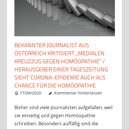
BEKANNTER JOURNALIST AUS
ÖSTERREICH KRITISIERT „MEDIALEN
KREUZZUG GEGEN HOMÖOPATHIE“ /
HERAUSGEBER EINER TAGESZEITUNG
SIEHT CORONA-EPIDEMIE AUCH ALS
CHANCE FÜR DIE HOMÖOPATHIE
17/04/2020
Christian J. Becker
Allgemein
Kommentar hinterlassen
Bisher sind viele Journalisten aufgefallen, weil
sie einseitig und gegen Homöopathie
schreiben. Besonders auffällig sind die