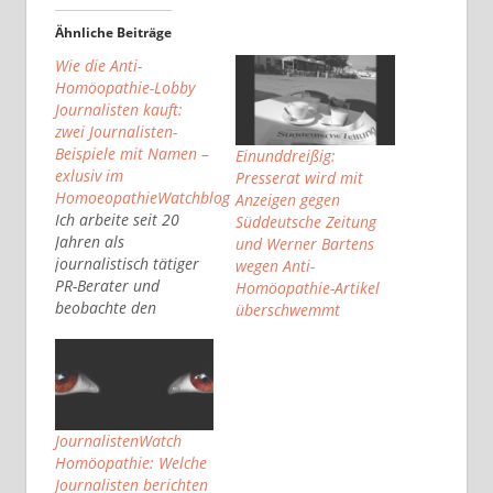
Ähnliche Beiträge
Wie die Anti-
Homöopathie-Lobby
Journalisten kauft:
zwei Journalisten-
Beispiele mit Namen –
Einunddreißig:
exlusiv im
Presserat wird mit
HomoeopathieWatchblog
Anzeigen gegen
Ich arbeite seit 20
Süddeutsche Zeitung
Jahren als
und Werner Bartens
journalistisch tätiger
wegen Anti-
PR-Berater und
Homöopathie-Artikel
beobachte den
überschwemmt
Journalismus. In dieser
Zeit hat sich vieles
verändert im
Journalismus. Eines ist
geblieben. Manche
Journalisten sind
JournalistenWatch
ebenso käuflich wie
Homöopathie: Welche
andere Berufsgruppen
Journalisten berichten