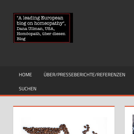
Zum
Inhalt
HOMOEOPA
News
springen
über
Homöopathie
und
ein
Auge
auf
die
HOME
ÜBER/PRESSEBERICHTE/REFERENZEN
Globuli-
Gegner
SUCHEN