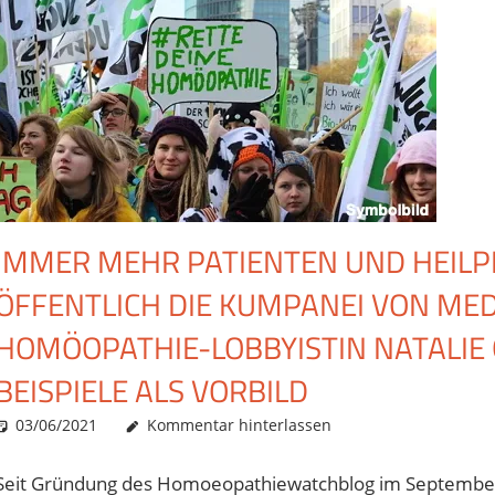
IMMER MEHR PATIENTEN UND HEILPR
ÖFFENTLICH DIE KUMPANEI VON MED
HOMÖOPATHIE-LOBBYISTIN NATALIE 
BEISPIELE ALS VORBILD
03/06/2021
Christian J. Becker
Uncategorized
Kommentar hinterlassen
Seit Gründung des Homoeopathiewatchblog im September 20