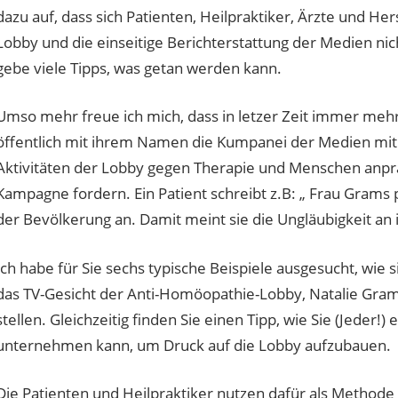
dazu auf, dass sich Patienten, Heilpraktiker, Ärzte und H
Lobby und die einseitige Berichterstattung der Medien ni
gebe viele Tipps, was getan werden kann.
Umso mehr freue ich mich, dass in letzer Zeit immer mehr
öffentlich mit ihrem Namen die Kumpanei der Medien mit
Aktivitäten der Lobby gegen Therapie und Menschen anpr
Kampagne fordern. Ein Patient schreibt z.B: „ Frau Gram
der Bevölkerung an. Damit meint sie die Ungläubigkeit an i
Ich habe für Sie sechs typische Beispiele ausgesucht, wie s
das TV-Gesicht der Anti-Homöopathie-Lobby, Natalie Gram
stellen. Gleichzeitig finden Sie einen Tipp, wie Sie (Jede
unternehmen kann, um Druck auf die Lobby aufzubauen.
Die Patienten und Heilpraktiker nutzen dafür als Methode