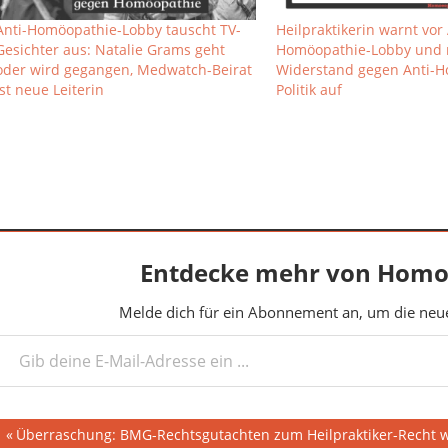
Anti-Homöopathie-Lobby tauscht TV-
Heilpraktikerin warnt vor 
Gesichter aus: Natalie Grams geht
Homöopathie-Lobby und 
oder wird gegangen, Medwatch-Beirat
Widerstand gegen Anti-H
ist neue Leiterin
Politik auf
Entdecke mehr von Homo
Melde dich für ein Abonnement an, um die neues
deine E-Mail-Adresse ein ...
Beitragsnavigation
Vorheriger
Überraschung: BMG-Rechtsgutachten zum Heilpraktiker-Recht wu