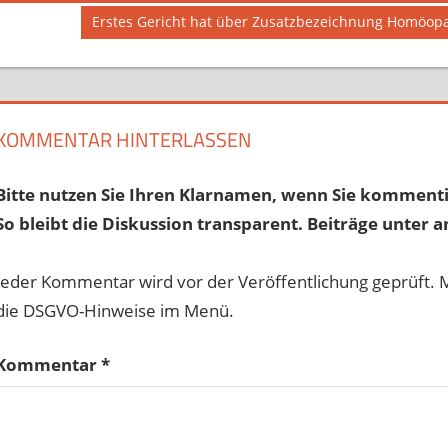
Beitrag:
Nächster
Erstes Gericht hat über Zusatzbezeichnung Homöopa
Beitrag:
KOMMENTAR HINTERLASSEN
Bitte nutzen Sie Ihren Klarnamen, wenn Sie kommenti
So bleibt die Diskussion transparent. Beiträge unter a
Jeder Kommentar wird vor der Veröffentlichung geprüft. 
die DSGVO-Hinweise im Menü.
Kommentar
*