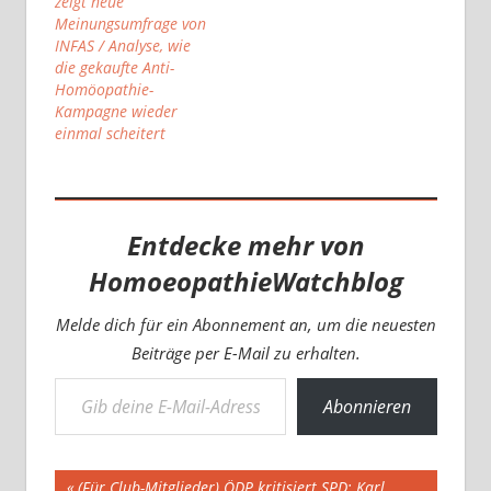
zeigt neue
Meinungsumfrage von
INFAS / Analyse, wie
die gekaufte Anti-
Homöopathie-
Kampagne wieder
einmal scheitert
Entdecke mehr von
HomoeopathieWatchblog
Melde dich für ein Abonnement an, um die neuesten
Beiträge per E-Mail zu erhalten.
Gib deine E-Mail-Adresse ein ...
Abonnieren
Beitragsnavigation
Vorheriger
(Für Club-Mitglieder) ÖDP kritisiert SPD: Karl