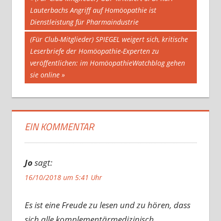
Beitrag:
Lauterbachs Angriff auf Homöopathie ist
Dienstleistung für Pharmaindustrie
Nächster
(Für Club-Mitglieder) SPIEGEL weigert sich, kritische
Beitrag:
Leserbriefe der Homöopathie-Experten zu
veröffentlichen: im HomöopathieWatchblog gehen
sie online
EIN KOMMENTAR
Jo
sagt:
16/10/2018 um 5:41 Uhr
Es ist eine Freude zu lesen und zu hören, dass
sich alle komplementärmedizinisch