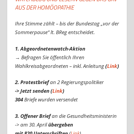
AUS DER HOMÖOPATHIE
Ihre Stimme zählt – bis der Bundestag „vor der
Sommerpause“ lt. BReg entscheidet.
1. Abgeordnetenwatch-Aktion
→ Befragen Sie öffentlich Ihren
Wahlkreisabgeordneten – inkl. Anleitung
(
Link
)
2. Protestbrief
an 2 Regierungspolitiker
-> Jetzt senden (
Link
)
304
Briefe wurden versendet
3. Offener Brief
an die Gesundheitsministerin
-> am 30. April
übergeben
mit 820 Unterschriften
(
Link
)