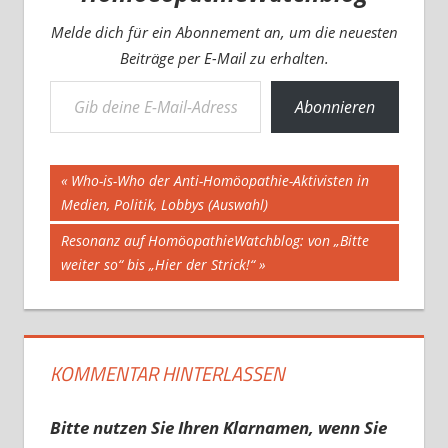
Melde dich für ein Abonnement an, um die neuesten
Beiträge per E-Mail zu erhalten.
Gib deine E-Mail-Adresse ein ...
Abonnieren
Beitragsnavigation
Vorheriger
Who-is-Who der Anti-Homöopathie-Aktivisten in
Beitrag:
Medien, Politik, Lobbys (Auswahl)
Nächster
Resonanz auf HomöopathieWatchblog: von „Bitte
Beitrag:
weiter so“ bis „Hier der Strick!“
KOMMENTAR HINTERLASSEN
Bitte nutzen Sie Ihren Klarnamen, wenn Sie