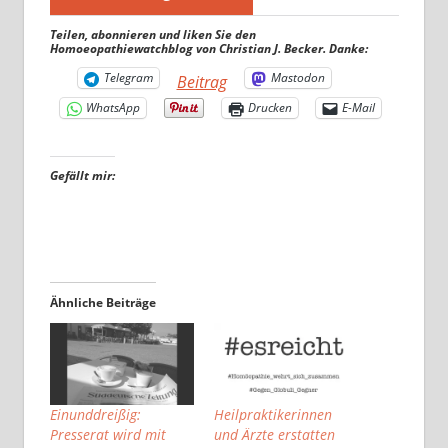
Teilen, abonnieren und liken Sie den
Homoeopathiewatchblog von Christian J. Becker. Danke:
Telegram
Mastodon
Beitrag
WhatsApp
Drucken
E-Mail
Gefällt mir:
Ähnliche Beiträge
Einunddreißig:
Heilpraktikerinnen
Presserat wird mit
und Ärzte erstatten