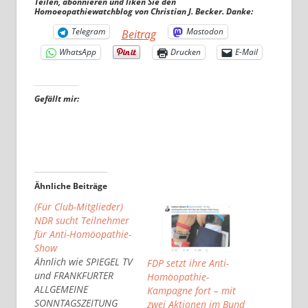
Teilen, abonnieren und liken Sie den
Homoeopathiewatchblog von Christian J. Becker. Danke:
Telegram
Mastodon
Beitrag
WhatsApp
Drucken
E-Mail
Gefällt mir:
Ähnliche Beiträge
(Für Club-Mitglieder)
NDR sucht Teilnehmer
für Anti-Homöopathie-
Show
Ähnlich wie SPIEGEL TV
FDP setzt ihre Anti-
und FRANKFURTER
Homöopathie-
ALLGEMEINE
Kampagne fort – mit
SONNTAGSZEITUNG
zwei Aktionen im Bund