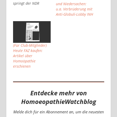
springt der NDR
und Niedersachen:
Hörfunk nun auf den
u.a. Verbrüderung mit
Zug "Wir schlachten
Anti-Globuli-Lobby INH
Globuli-Menschen im
Interview, vor der
Kamera und am
Mikrofon" auf. Mit
einem vorgegebenen
Anti-Homöopathie-
(Für Club-Mitglieder)
Drehbuch, aber der
Heute FAZ kaufen:
öffentlichen Pseudo-
Artikel über
Botschaft "Wir vom
Homoöpathie
NDR machen pro-
erschienen
contra", soll eine
offene,
unvoreingenommene
Berichterstattung zum
Entdecke mehr von
Schein vorgegaukelt
werden.…
HomoeopathieWatchblog
Melde dich für ein Abonnement an, um die neuesten