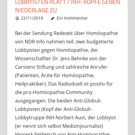
LOBBYISTEN PLATT / INH-KÖPFE GEBEN
NIEDERLAGE ZU
22/11/2018
Christian J. Becker
Allgemein
Ein Kommentar
Bei der Sendung Redezeit über Homöopathie
von NDR Info nahmen teil: zwei budgetierte
Lobbyisten gegen Homöopathie, der
Wissenschaftler Dr. Jens Behnke von der
Carstens Stiftung und zahlreiche Anrufer
(Patienten, Ärzte für Homöopathie,
Heilpraktiker). Das Radioduell ist positiv für
die pro-Homöopathie-Community
ausgegangen. Die beiden Anti-Globuli-
Lobbyisten (Kopf der Anti-Globuli-
Lobbytruppe INH Norbert Aust, der Lobbyist
(er nennt sich selbst Medizinjournalist)
Hinnerk Feldwisch von Anti-Homöopathie-