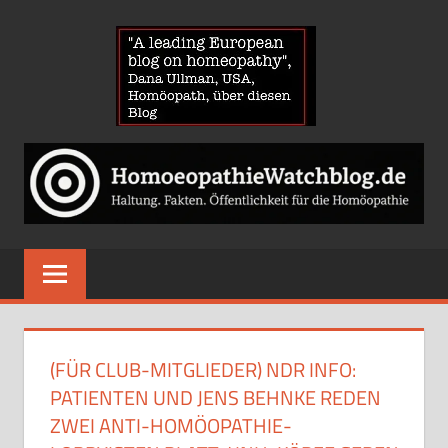
Zum
HOMOE
Inhalt
springen
News
über
Homöopathie
und
ein
Auge
auf
die
Globuli-
(FÜR CLUB-MITGLIEDER) NDR INFO:
Gegner
PATIENTEN UND JENS BEHNKE REDEN
ZWEI ANTI-HOMÖOPATHIE-