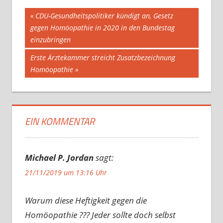
Beitragsnavigation
Vorheriger
CDU-Gesundheitspolitiker kündigt an, Gesetz
Beitrag:
gegen Homöopathie in 2020 in den Bundestag
einzubringen
Nächster
Erste Ärztekammer streicht Zusatzbezeichnung
Beitrag:
Homöopathie
EIN KOMMENTAR
Michael P. Jordan
sagt:
21/11/2019 um 13:16 Uhr
Warum diese Heftigkeit gegen die
Homöopathie ??? Jeder sollte doch selbst