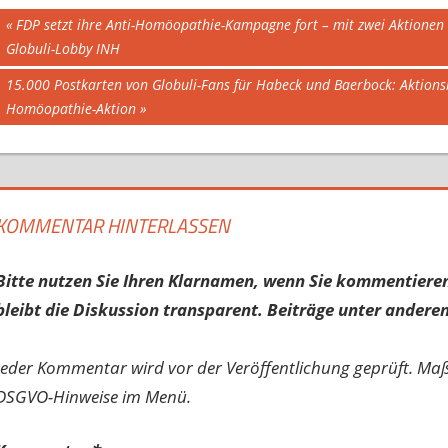
Beitragsnavigation
Vorheriger
FDP setzt ihre Anti-Homöopathie-Kampagne fort – mit zwei Aktionen
Beitrag:
Globuli-Lobby INH
Nächster
15.000 Postkarten von Globuli-Fans für Habeck und Baerbock: Aktions
Beitrag:
Homöopathie-Aktion
KOMMENTAR HINTERLASSEN
Bitte nutzen Sie Ihren Klarnamen, wenn Sie kommentieren
bleibt die Diskussion transparent. Beiträge unter anderen
Jeder Kommentar wird vor der Veröffentlichung geprüft. Ma
DSGVO-Hinweise im Menü.