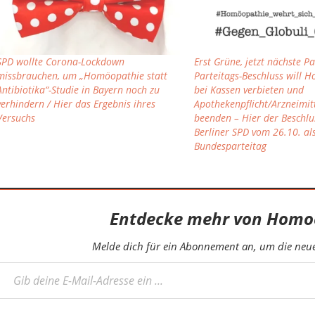
SPD wollte Corona-Lockdown
Erst Grüne, jetzt nächste Pa
missbrauchen, um „Homöopathie statt
Parteitags-Beschluss will 
Antibiotika“-Studie in Bayern noch zu
bei Kassen verbieten und
verhindern / Hier das Ergebnis ihres
Apothekenpflicht/Arzneimit
Versuchs
beenden – Hier der Beschlu
Berliner SPD vom 26.10. als
Bundesparteitag
Entdecke mehr von Homo
Melde dich für ein Abonnement an, um die neues
eine E-Mail-Adresse ein ...