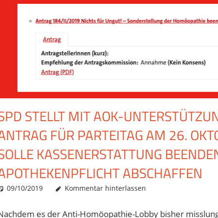
SPD STELLT MIT AOK-UNTERSTÜTZU
ANTRAG FÜR PARTEITAG AM 26. OK
SOLLE KASSENERSTATTUNG BEENDEN
APOTHEKENPFLICHT ABSCHAFFEN
09/10/2019
Christian J. Becker
Allgemein
Kommentar hinterlassen
Nachdem es der Anti-Homöopathie-Lobby bisher misslungen