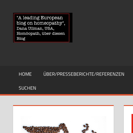
Zum
Inhalt
HOMOEOPA
News
springen
über
Homöopathie
und
ein
Auge
auf
die
HOME
ÜBER/PRESSEBERICHTE/REFERENZEN
Globuli-
Gegner
SUCHEN