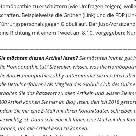
Homöopathie zu erschüttern (wie Umfragen zeigen), wollen
schaffen. Beispielweise die Grünen (Link) und die FDP (Lin
Führungspersonals gegen Globuli auf. Der Juso-Vorsitzend
eine Richtung mit einem Tweet am 8.10. vorgegeben: Nun wil
———————————————————————————
Sie möchten diesen Artikel lesen?
Sie möchten immer gut inf
die Homöopathie tut? Sie wollen wissen, was die Homöopath
die Anti-Homöopathie-Lobby unternimmt? Sie möchten über di
alle Details erfahren? Als Mitglied des Globuli-Club des O
erhalten Sie das Passwort zu allen Artikeln und wissen Sie im
800 Artikel können Sie hier im Blog lesen, den ich 2018 gesta
indem Sie mir eine E-Mail mit Ihren Kontaktdaten schreibe
Sie wichtig ist. Dann schreibe ich Ihnen eine Mail mit den Ko
können, um alle Artikel lesen zu können.