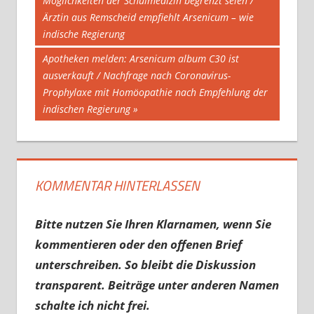
Möglichkeiten der Schulmedizin begrenzt seien /
Ärztin aus Remscheid empfiehlt Arsenicum – wie
indische Regierung
Nächster
Apotheken melden: Arsenicum album C30 ist
Beitrag:
ausverkauft / Nachfrage nach Coronavirus-
Prophylaxe mit Homöopathie nach Empfehlung der
indischen Regierung
KOMMENTAR HINTERLASSEN
Bitte nutzen Sie Ihren Klarnamen, wenn Sie
kommentieren oder den offenen Brief
unterschreiben. So bleibt die Diskussion
transparent. Beiträge unter anderen Namen
schalte ich nicht frei.