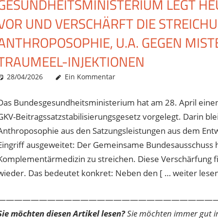
GESUNDHEITSMINISTERIUM LEGT H
VOR UND VERSCHÄRFT DIE STREICH
ANTHROPOSOPHIE, U.A. GEGEN MIS
TRAUMEEL-INJEKTIONEN
28/04/2026
Christian J. Becker
Allgemein
Ein Kommentar
Das Bundesgesundheitsministerium hat am 28. April eine
GKV-Beitragssatzstabilisierungsgesetz vorgelegt. Darin b
Anthroposophie aus den Satzungsleistungen aus dem Entwu
Eingriff ausgeweitet: Der Gemeinsame Bundesausschuss ha
Komplementärmedizin zu streichen. Diese Verschärfung f
wieder. Das bedeutet konkret: Neben den [ … weiter lesen 
———————————————————————————
Sie möchten diesen Artikel lesen?
Sie möchten immer gut inf