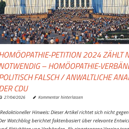
HOMÖOPATHIE-PETITION 2024 ZÄHLT NI
NOTWENDIG – HOMÖOPATHIE-VERBÄNDE
POLITISCH FALSCH / ANWALTLICHE ANA
DER CDU
27/04/2026
Christian J. Becker
Allgemein
Kommentar hinterlassen
(Redaktioneller Hinweis: Dieser Artikel richtet sich nicht g
Der Watchblog berichtet faktenbasiert über relevante Entwi
und Aktivitäten von Verbänden. Als eingetragene Vereine tra