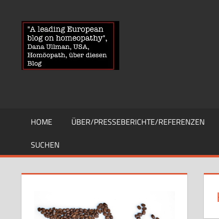
Zum
Inhalt
HOMOEOPA
News
springen
über
Homöopathie
und
ein
Auge
auf
die
HOME
ÜBER/PRESSEBERICHTE/REFERENZEN
Globuli-
Gegner
SUCHEN