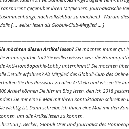
Transparenz gegenüber ihren Mitgliedern. Journalistische Be
Zusammenhänge nachvollziehbar zu machen.) Warum dieser A
Mails [ … weiter lesen als Globuli-Club-Mitglied … ]
————————————————————————————-
Sie möchten diesen Artikel lesen?
Sie möchten immer gut inf
die Homöopathie tut? Sie wollen wissen, was die Homöopath
die Anti-Homöopathie-Lobby unternimmt? Sie möchten über di
alle Details erfahren? Als Mitglied des Globuli-Club des O
erhalten Sie das Passwort zu allen Artikeln und wissen Sie im
800 Artikel können Sie hier im Blog lesen, den ich 2018 gesta
indem Sie mir eine E-Mail mit Ihren Kontaktdaten schreibe
Sie wichtig ist. Dann schreibe ich Ihnen eine Mail mit den Ko
können, um alle Artikel lesen zu können.
Christian J. Becker, Globuli-User und Journalist des Homoeo