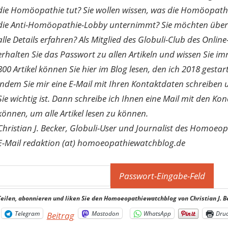
die Homöopathie tut? Sie wollen wissen, was die Homöopath
die Anti-Homöopathie-Lobby unternimmt? Sie möchten über di
alle Details erfahren? Als Mitglied des Globuli-Club des O
erhalten Sie das Passwort zu allen Artikeln und wissen Sie im
800 Artikel können Sie hier im Blog lesen, den ich 2018 gesta
indem Sie mir eine E-Mail mit Ihren Kontaktdaten schreibe
Sie wichtig ist. Dann schreibe ich Ihnen eine Mail mit den Ko
können, um alle Artikel lesen zu können.
Christian J. Becker, Globuli-User und Journalist des Homoeo
E-Mail redaktion (at) homoeopathiewatchblog.de
Teilen, abonnieren und liken Sie den Homoeopathiewatchblog von Christian J. B
Telegram
Mastodon
WhatsApp
Dru
Beitrag