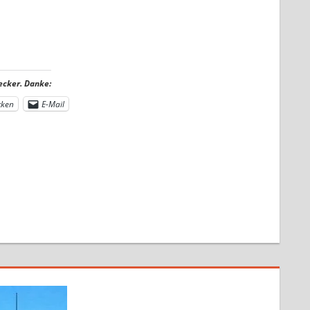
ecker. Danke:
cken
E-Mail