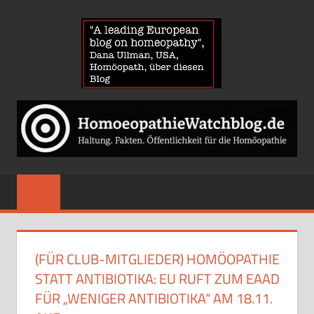
Zum
HOMOE
Inhalt
springen
News
über
Homöopathie
und
ein
Auge
auf
die
Globuli-
(FÜR CLUB-MITGLIEDER) HOMÖOPATHIE
Gegner
STATT ANTIBIOTIKA: EU RUFT ZUM EAAD
FÜR „WENIGER ANTIBIOTIKA“ AM 18.11.