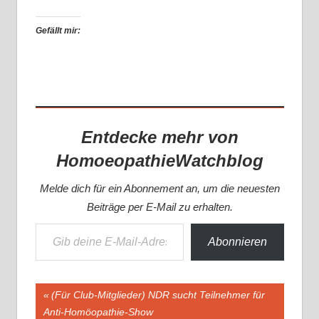
Gefällt mir:
Entdecke mehr von
HomoeopathieWatchblog
Melde dich für ein Abonnement an, um die neuesten
Beiträge per E-Mail zu erhalten.
Gib deine E-Mail-Adresse ein ...
Abonnieren
Beitragsnavigation
Vorheriger
(Für Club-Mitglieder) NDR sucht Teilnehmer für
Beitrag:
Anti-Homöopathie-Show